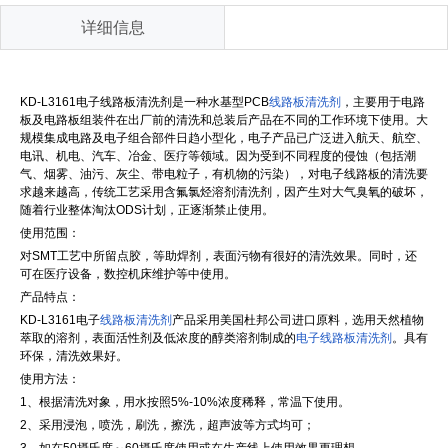
详细信息
KD-L3161电子线路板清洗剂是一种水基型PCB
线路板清洗剂
，主要用于电路
板及电路板组装件在出厂前的清洗和总装后产品在不同的工作环境下使用。大
规模集成电路及电子组合部件日趋小型化，电子产品已广泛进入航天、航空、
电讯、机电、汽车、冶金、医疗等领域。因为受到不同程度的侵蚀（包括潮
气、烟雾、油污、灰尘、带电粒子，有机物的污染），对电子线路板的清洗要
求越来越高，传统工艺采用含氟氯烃溶剂清洗剂，因产生对大气臭氧的破坏，
随着行业整体淘汰ODS计划，正逐渐禁止使用。
使用范围：
对SMT工艺中所留点胶，等助焊剂，表面污物有很好的清洗效果。同时，还
可在医疗设备，数控机床维护等中使用。
产品特点：
KD-L3161电子
线路板清洗剂
产品采用美国杜邦公司进口原料，选用天然植物
萃取的溶剂，表面活性剂及低浓度的醇类溶剂制成的
电子线路板清洗剂
。具有
环保，清洗效果好。
使用方法：
1、根据清洗对象，用水按照5%-10%浓度稀释，常温下使用。
2、采用浸泡，喷洗，刷洗，擦洗，超声波等方式均可；