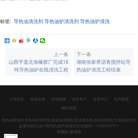
标签:
导热油清洗剂
导热油炉清洗剂
导热油炉清洗
上一条
下一条
山西平遥北海橡胶厂完成18
湖南张家界沥青搅拌站导
吨导热油炉在线清洗工程
热油炉清洗工程结束
公司动态
在线反馈
友情链接
知名客户
会员中心
站内搜索
网站地图
导热油清洗剂,导热油炉清洗剂,煤焦油清洗剂,原油清洗剂,焦油清洗剂,空压机清洗剂,
金属清洗剂,油污清洗剂,超声波清洗剂,脱脂剂---15305337211
电脑版
|
触屏版