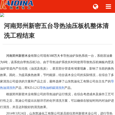
河南郑州新密五台导热油压板机整体清
洗工程结束
河南郑州新密木业
有限公司现有
160
万大卡
导热油炉加热系统一台，系统容油量
为6吨，该系统自带热压机5台。由于导热油炉系统长时间使用导致热压机钢板内壁及
油炉管道内产生结焦（油泥及焦炭），甚至部分管道有堵塞现象，影响了当前的换热
效果。因此，为提高换热效果，节约能源，结合该木业公司的实际情况，在综合了多
家清洗公司提供的方案和产品之后，最终选择了山东凯迪化工有限公司自主生产的
导
热油清洗剂
产品，即KD-L212
导热油积碳清洗剂
产品。
根据郑州新密木业有限公司的导热油炉运行情况，在综合考虑成本及操作工艺可
行性之后，凯迪公司提出比较详尽的化学清洗方案，可以确保在较短时间内对油炉进
行清洗，并且达到较好的清洗效果。
2014
年3月24日
，山东凯迪化工有限公司派员前往郑州新密木业公司，进行导热