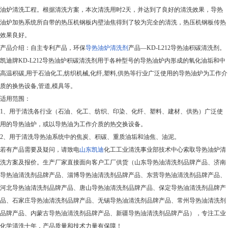
油炉清洗工程。根据清洗方案，本次清洗用时2天，并达到了良好的清洗效果，导热
油炉加热系统所自带的热压机钢板内壁油焦得到了较为完全的清洗，热压机钢板传热
效果良好。
产品介绍：自主专利产品，环保
导热油炉清洗剂
产品—KD-L212导热油积碳清洗剂。
凯迪牌KD-L212导热油炉积碳清洗剂用于各种型号的导热油炉内形成的氧化油垢和中
高温积碳,用于石油化工,纺织机械,化纤,塑料,供热等行业广泛使用的导热油炉为工作介
质的换热设备,管道,模具等。
适用范围：
1
、用于清洗各行业（石油、化工、纺织、印染、化纤、塑料、建材、供热）广泛使
用的导热油炉，或以导热油为工作介质的热交换设备。
2
、用于清洗导热油系统中的焦炭、积碳、重质油垢和油焦、油泥。
若有产品需要及疑问，请致电
山东凯迪
化工工业清洗事业部技术中心索取导热油炉清
洗方案及报价。
生产厂家直接面向客户工厂供货
（山东导热油清洗剂品牌产品、济南
导热油清洗剂品牌产品、淄博导热油清洗剂品牌产品、东营导热油清洗剂品牌产品、
河北导热油清洗剂品牌产品、唐山导热油清洗剂品牌产品、保定导热油清洗剂品牌产
品、石家庄导热油清洗剂品牌产品、无锡导热油清洗剂品牌产品、常州导热油清洗剂
品牌产品、内蒙古导热油清洗剂品牌产品、新疆导热油清洗剂品牌产品）
，专注工业
化学清洗十年，产品质量和技术力量有保障！