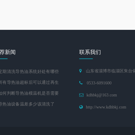
荐新闻
联系我们
山东省淄博市临淄区朱台
期清洗导热油系统好处有哪些
有导热油超标后可以通过再生
0533-6091600
何判断导热油模温机是否需要
kdhbkj@163.com
导热油设备温差多少该清洗了
http://www.kdhbkj.com