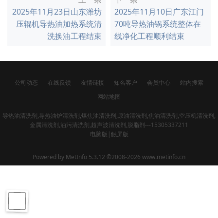
2025年11月23日山东潍坊
2025年11月10日广东江门
压辊机导热油加热系统清
70吨导热油锅系统整体在
洗换油工程结束
线净化工程顺利结束
公司动态
在线反馈
友情链接
知名客户
会员中心
站内搜索
网站地图
导热油清洗剂,导热油炉清洗剂,煤焦油清洗剂,原油清洗剂,焦油清洗剂,空压机清洗剂,
金属清洗剂,油污清洗剂,超声波清洗剂,脱脂剂---15305337211
电脑版
|
触屏版
Powered by
MetInfo 5.3.12
©2008-2026
www.metinfo.cn