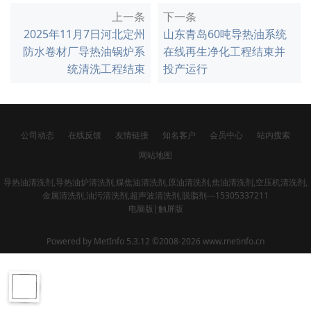
上一条
下一条
2025年11月7日河北定州
山东青岛60吨导热油系统
防水卷材厂导热油锅炉系
在线再生净化工程结束并
统清洗工程结束
投产运行
公司动态
在线反馈
友情链接
知名客户
会员中心
站内搜索
网站地图
导热油清洗剂,导热油炉清洗剂,煤焦油清洗剂,原油清洗剂,焦油清洗剂,空压机清洗剂,
金属清洗剂,油污清洗剂,超声波清洗剂,脱脂剂---15305337211
电脑版
|
触屏版
Powered by
MetInfo 5.3.12
©2008-2026
www.metinfo.cn